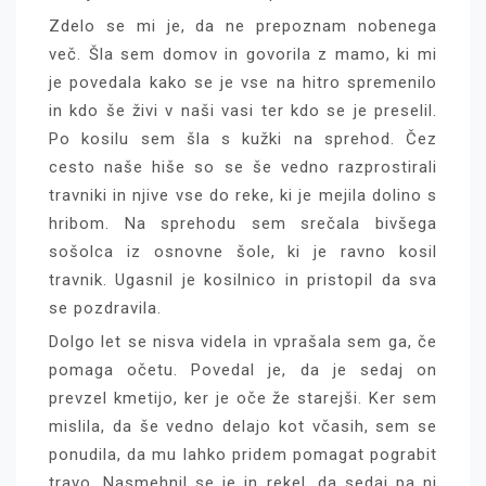
Zdelo se mi je, da ne prepoznam nobenega
več. Šla sem domov in govorila z mamo, ki mi
je povedala kako se je vse na hitro spremenilo
in kdo še živi v naši vasi ter kdo se je preselil.
Po kosilu sem šla s kužki na sprehod. Čez
cesto naše hiše so se še vedno razprostirali
travniki in njive vse do reke, ki je mejila dolino s
hribom. Na sprehodu sem srečala bivšega
sošolca iz osnovne šole, ki je ravno kosil
travnik. Ugasnil je kosilnico in pristopil da sva
se pozdravila.
Dolgo let se nisva videla in vprašala sem ga, če
pomaga očetu. Povedal je, da je sedaj on
prevzel kmetijo, ker je oče že starejši. Ker sem
mislila, da še vedno delajo kot včasih, sem se
ponudila, da mu lahko pridem pomagat pograbit
travo. Nasmehnil se je in rekel, da sedaj pa ni