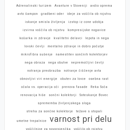
Adrenalinski turizem
Avanture v Sloveniji
avdio oprema
avto šampon
gradbeni oder
ideje za voščila ob rojstvu
iskanje smisla življenja
izstop iz cone udobja
izvirna voščila ob rojstvu
kompresijske nogavice
košarka in zdravje
kvalitetni delavci
lepota in nega
lovski čevlji
mentalno zdravje in dobro počutje
mikrofibra sušenje
namestitev sončnih kolektorjev
nega obraza
nega obutve
nepremočljivi čevlji
notranja preobrazba
notranje čiščenje avta
obnovljivi viri energije
obutev za lovce
osebna rast
očala vs. operacija oči
prenova fasade
Reka Soča
renovacija hiše
sončni kolektorji
Soteskanje Bovec
sprememba življenjskega sloga
streha za sončne kolektorje
težave s stopali
varnost pri delu
umetne trepalnice
voščilnice za novorojenčka
voščilo ob rojstvu