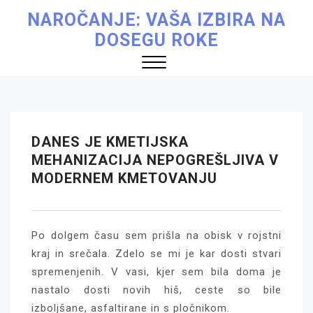
Skip
NAROČANJE: VAŠA IZBIRA NA
to
DOSEGU ROKE
content
Close
Menu
DANES JE KMETIJSKA
MEHANIZACIJA NEPOGREŠLJIVA V
MODERNEM KMETOVANJU
Po dolgem času sem prišla na obisk v rojstni
kraj in srečala. Zdelo se mi je kar dosti stvari
spremenjenih. V vasi, kjer sem bila doma je
nastalo dosti novih hiš, ceste so bile
izboljšane, asfaltirane in s pločnikom.