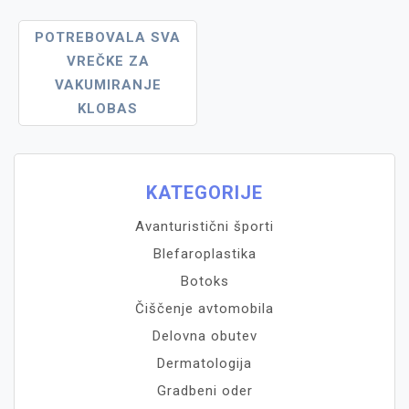
Navigacija
POTREBOVALA SVA
VREČKE ZA
Prispevka
VAKUMIRANJE
KLOBAS
KATEGORIJE
Avanturistični športi
Blefaroplastika
Botoks
Čiščenje avtomobila
Delovna obutev
Dermatologija
Gradbeni oder