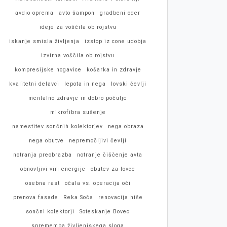
avdio oprema
avto šampon
gradbeni oder
ideje za voščila ob rojstvu
iskanje smisla življenja
izstop iz cone udobja
izvirna voščila ob rojstvu
kompresijske nogavice
košarka in zdravje
kvalitetni delavci
lepota in nega
lovski čevlji
mentalno zdravje in dobro počutje
mikrofibra sušenje
namestitev sončnih kolektorjev
nega obraza
nega obutve
nepremočljivi čevlji
notranja preobrazba
notranje čiščenje avta
obnovljivi viri energije
obutev za lovce
osebna rast
očala vs. operacija oči
prenova fasade
Reka Soča
renovacija hiše
sončni kolektorji
Soteskanje Bovec
sprememba življenjskega sloga