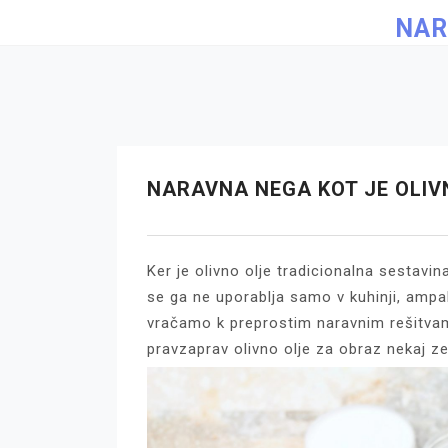
Skip
NAR
to
content
NARAVNA NEGA KOT JE OLIV
Ker je olivno olje tradicionalna sestav
se ga ne uporablja samo v kuhinji, ampa
vračamo k preprostim naravnim rešitvam
pravzaprav olivno olje za obraz nekaj ze