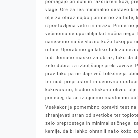
pomagajo pri suhi in razdraženi koži, p
vlage. Gre za res minimalno sestavo bre
olje za obraz najbolj primerno za tiste, 
izpostavljena vetru in mrazu. Primerno j
večinoma se uporablja kot nočna nega. Do
nanesemo na še vlažno kožo takoj po umi
rutine. Uporabimo ga lahko tudi za nežno
tudi domačo masko za obraz, tako da d
zelo dobra za izboljšanje prekrvavitve. 
prav tako pa ne daje več tolikšnega obču
ter nudi preprostost in cenovno dostop
kakovostno, hladno stiskano olivno olje
posebej, da se izognemo mastnemu obč
Vsekakor je pomembno opraviti test na 
shranjevati stran od svetlobe ter toplot
zelo preprostega in minimalističnega, z
kemije, da bi lahko ohranili našo kožo z