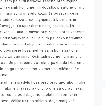
redvsem pa nudi naravno zaščito pred izgubo
z kakršnih koli umetnih dodatkov. Zato je olivno
ki imajo suho in zrelo kožo, še posebej, če je
e tudi za kožo brez nagnjenosti k aknam, in
volj je, da uporabimo nekaj kapljic, ki jih
vanju. Tako je olivno olje zadnji korak večerne
 odstranjevanje ličil. Z njim pa lahko naredimo
odamo še med ali jogurt. Tudi masaža obraza je
Po uporabi je koža mehkejša in bolj elastična,
tka zategovanja. Koži tudi povrne naravni sijaj
nost. Je pa vseeno potrebno paziti, da izberemo
 in da ga uporabljamo v zmernih količinah, še
utku.
majhnem predelu kože pred prvo uporabo in olje
e. Tako je pravzaprav olivno olje za obraz nekaj
ato res ne potrebujemo zapletenih formul in
dravo. Velikokrat pozabimo, da je manj več.