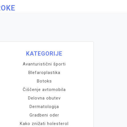
ROKE
KATEGORIJE
Avanturistični športi
Blefaroplastika
Botoks
Čiščenje avtomobila
Delovna obutev
Dermatologija
Gradbeni oder
Kako znižati holesterol