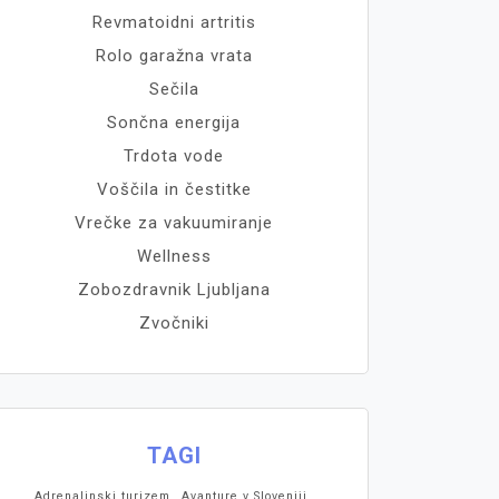
Revmatoidni artritis
Rolo garažna vrata
Sečila
Sončna energija
Trdota vode
Voščila in čestitke
Vrečke za vakuumiranje
Wellness
Zobozdravnik Ljubljana
Zvočniki
TAGI
Adrenalinski turizem
Avanture v Sloveniji