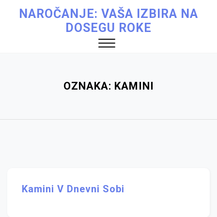
Skip
NAROČANJE: VAŠA IZBIRA NA
to
DOSEGU ROKE
content
Close
Menu
OZNAKA:
KAMINI
Kamini V Dnevni Sobi