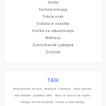
Sečila
Sončna energija
Trdota vode
Voščila in čestitke
Vrečke za vakuumiranje
Wellness
Zobozdravnik Ljubljana
Zvočniki
TAGI
Adrenalinski turizem
Avanture v Sloveniji
avdio oprema
avto šampon
gradbeni oder
ideje za voščila ob rojstvu
iskanje smisla življenja
izstop iz cone udobja