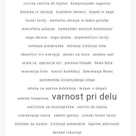
izvirna voščila ob rojstvu
kompresijske nogavice
košarka in zdravje
kvalitetni delavci
lepota in nega
lovski čevlji
mentalno zdravje in dobro počutje
mikrofibra sušenje
namestitev sončnih kolektorjev
nega obraza
nega obutve
nepremočljivi čevlji
notranja preobrazba
notranje čiščenje avta
obnovljivi viri energije
obutev za lovce
osebna rast
očala vs. operacija oči
prenova fasade
Reka Soča
renovacija hiše
sončni kolektorji
Soteskanje Bovec
sprememba življenjskega sloga
streha za sončne kolektorje
težave s stopali
varnost pri delu
umetne trepalnice
voščilnice za novorojenčka
voščilo ob rojstvu
vzdrževanje vozila
zatekli gležnji
zimski lovski čevlji
čestitke za rojstvo
čiščenje avtomobila
športne aktivnosti
ženske izkušnje