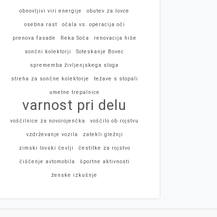
obnovljivi viri energije
obutev za lovce
osebna rast
očala vs. operacija oči
prenova fasade
Reka Soča
renovacija hiše
sončni kolektorji
Soteskanje Bovec
sprememba življenjskega sloga
streha za sončne kolektorje
težave s stopali
umetne trepalnice
varnost pri delu
voščilnice za novorojenčka
voščilo ob rojstvu
vzdrževanje vozila
zatekli gležnji
zimski lovski čevlji
čestitke za rojstvo
čiščenje avtomobila
športne aktivnosti
ženske izkušnje