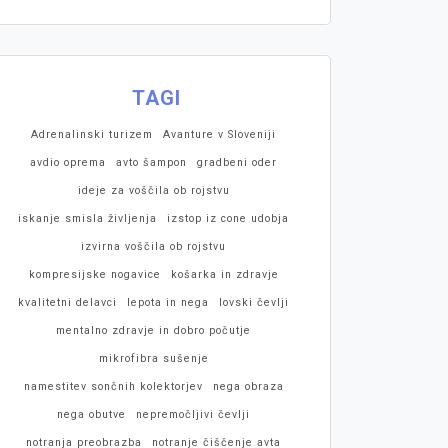
TAGI
Adrenalinski turizem
Avanture v Sloveniji
avdio oprema
avto šampon
gradbeni oder
ideje za voščila ob rojstvu
iskanje smisla življenja
izstop iz cone udobja
izvirna voščila ob rojstvu
kompresijske nogavice
košarka in zdravje
kvalitetni delavci
lepota in nega
lovski čevlji
mentalno zdravje in dobro počutje
mikrofibra sušenje
namestitev sončnih kolektorjev
nega obraza
nega obutve
nepremočljivi čevlji
notranja preobrazba
notranje čiščenje avta