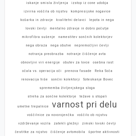
iskanje smisla življenja
izstop iz cone udobja
izvirna voščila ob rojstvu
kompresijske nogavice
košarka in zdravje
kvalitetni delavci
lepota in nega
lovski čevlji
mentalno zdravje in dobro počutje
mikrofibra sušenje
namestitev sončnih kolektorjev
nega obraza
nega obutve
nepremočljivi čevlji
notranja preobrazba
notranje čiščenje avta
obnovljivi viri energije
obutev za lovce
osebna rast
očala vs. operacija oči
prenova fasade
Reka Soča
renovacija hiše
sončni kolektorji
Soteskanje Bovec
sprememba življenjskega sloga
streha za sončne kolektorje
težave s stopali
varnost pri delu
umetne trepalnice
voščilnice za novorojenčka
voščilo ob rojstvu
vzdrževanje vozila
zatekli gležnji
zimski lovski čevlji
čestitke za rojstvo
čiščenje avtomobila
športne aktivnosti