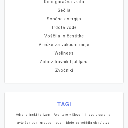
Rolo garažna vrata
Sečila
Sončna energija
Trdota vode
Voščila in čestitke
Vrečke za vakuumiranje
Wellness
Zobozdravnik Ljubljana
Zvočniki
TAGI
Adrenalinski turizem
Avanture v Sloveniji
avdio oprema
avto šampon
gradbeni oder
ideje za voščila ob rojstvu