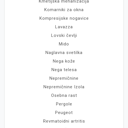
Kmetijska mehanizacija
Komarniki za okna
Kompresijske nogavice
Lavazza
Lovski čevlji
Mido
Naglavna svetilka
Nega kože
Nega telesa
Nepremičnine
Nepremičnine Izola
Osebna rast
Pergole
Peugeot
Revmatoidni artritis