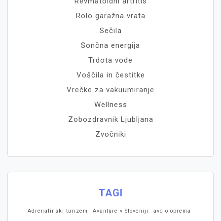
Revmatoidni artritis
Rolo garažna vrata
Sečila
Sončna energija
Trdota vode
Voščila in čestitke
Vrečke za vakuumiranje
Wellness
Zobozdravnik Ljubljana
Zvočniki
TAGI
Adrenalinski turizem
Avanture v Sloveniji
avdio oprema