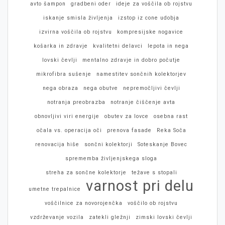
avto šampon
gradbeni oder
ideje za voščila ob rojstvu
iskanje smisla življenja
izstop iz cone udobja
izvirna voščila ob rojstvu
kompresijske nogavice
košarka in zdravje
kvalitetni delavci
lepota in nega
lovski čevlji
mentalno zdravje in dobro počutje
mikrofibra sušenje
namestitev sončnih kolektorjev
nega obraza
nega obutve
nepremočljivi čevlji
notranja preobrazba
notranje čiščenje avta
obnovljivi viri energije
obutev za lovce
osebna rast
očala vs. operacija oči
prenova fasade
Reka Soča
renovacija hiše
sončni kolektorji
Soteskanje Bovec
sprememba življenjskega sloga
streha za sončne kolektorje
težave s stopali
varnost pri delu
umetne trepalnice
voščilnice za novorojenčka
voščilo ob rojstvu
vzdrževanje vozila
zatekli gležnji
zimski lovski čevlji