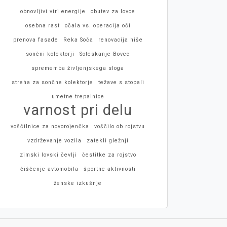
obnovljivi viri energije
obutev za lovce
osebna rast
očala vs. operacija oči
prenova fasade
Reka Soča
renovacija hiše
sončni kolektorji
Soteskanje Bovec
sprememba življenjskega sloga
streha za sončne kolektorje
težave s stopali
umetne trepalnice
varnost pri delu
voščilnice za novorojenčka
voščilo ob rojstvu
vzdrževanje vozila
zatekli gležnji
zimski lovski čevlji
čestitke za rojstvo
čiščenje avtomobila
športne aktivnosti
ženske izkušnje