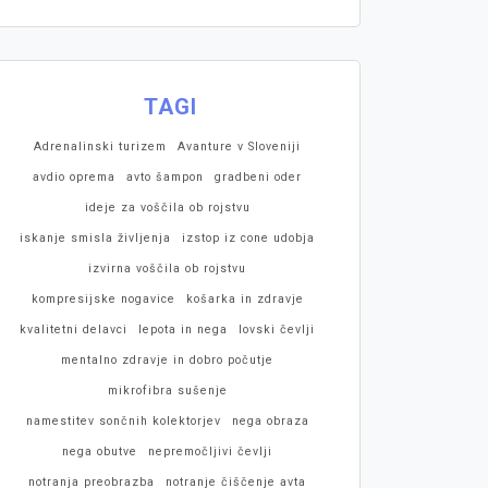
TAGI
Adrenalinski turizem
Avanture v Sloveniji
avdio oprema
avto šampon
gradbeni oder
ideje za voščila ob rojstvu
iskanje smisla življenja
izstop iz cone udobja
izvirna voščila ob rojstvu
kompresijske nogavice
košarka in zdravje
kvalitetni delavci
lepota in nega
lovski čevlji
mentalno zdravje in dobro počutje
mikrofibra sušenje
namestitev sončnih kolektorjev
nega obraza
nega obutve
nepremočljivi čevlji
notranja preobrazba
notranje čiščenje avta