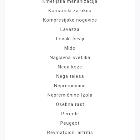
Kmetijska mehanizacija
Komarniki za okna
Kompresijske nogavice
Lavazza
Lovski čevlji
Mido
Naglavna svetilka
Nega kože
Nega telesa
Nepremičnine
Nepremičnine Izola
Osebna rast
Pergole
Peugeot
Revmatoidni artritis