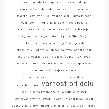
iskanje smisla življenja
izstop iz cone udobja
izvirna voščila ob rojstvu
kompresijske nogavice
košarka in zdravje
kvalitetni delavci
lepota in nega
lovski čevlji
mentalno zdravje in dobro počutje
mikrofibra sušenje
namestitev sončnih kolektorjev
nega obraza
nega obutve
nepremočljivi čevlji
notranja preobrazba
notranje čiščenje avta
obnovljivi viri energije
obutev za lovce
osebna rast
očala vs. operacija oči
prenova fasade
Reka Soča
renovacija hiše
sončni kolektorji
Soteskanje Bovec
sprememba življenjskega sloga
streha za sončne kolektorje
težave s stopali
varnost pri delu
umetne trepalnice
voščilnice za novorojenčka
voščilo ob rojstvu
vzdrževanje vozila
zatekli gležnji
zimski lovski čevlji
čestitke za rojstvo
čiščenje avtomobila
športne aktivnosti