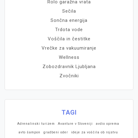
Rolo garažna vrata
Sečila
Sončna energija
Trdota vode
Voščila in čestitke
Vrečke za vakuumiranje
Wellness
Zobozdravnik Ljubljana
Zvočniki
TAGI
Adrenalinski turizem
Avanture v Sloveniji
avdio oprema
avto šampon
gradbeni oder
ideje za voščila ob rojstvu