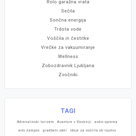
Rolo garažna vrata
Sečila
Sončna energija
Trdota vode
Voščila in čestitke
Vrečke za vakuumiranje
Wellness
Zobozdravnik Ljubljana
Zvočniki
TAGI
Adrenalinski turizem
Avanture v Sloveniji
avdio oprema
avto šampon
gradbeni oder
ideje za voščila ob rojstvu