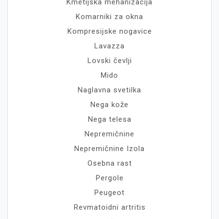
Kmetijska mehanizacija
Komarniki za okna
Kompresijske nogavice
Lavazza
Lovski čevlji
Mido
Naglavna svetilka
Nega kože
Nega telesa
Nepremičnine
Nepremičnine Izola
Osebna rast
Pergole
Peugeot
Revmatoidni artritis