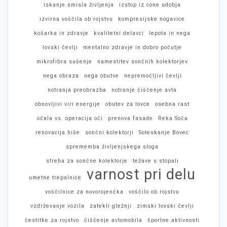
iskanje smisla življenja
izstop iz cone udobja
izvirna voščila ob rojstvu
kompresijske nogavice
košarka in zdravje
kvalitetni delavci
lepota in nega
lovski čevlji
mentalno zdravje in dobro počutje
mikrofibra sušenje
namestitev sončnih kolektorjev
nega obraza
nega obutve
nepremočljivi čevlji
notranja preobrazba
notranje čiščenje avta
obnovljivi viri energije
obutev za lovce
osebna rast
očala vs. operacija oči
prenova fasade
Reka Soča
renovacija hiše
sončni kolektorji
Soteskanje Bovec
sprememba življenjskega sloga
streha za sončne kolektorje
težave s stopali
varnost pri delu
umetne trepalnice
voščilnice za novorojenčka
voščilo ob rojstvu
vzdrževanje vozila
zatekli gležnji
zimski lovski čevlji
čestitke za rojstvo
čiščenje avtomobila
športne aktivnosti