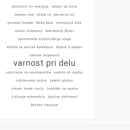
obnovljivi viri energije
obutev za lovce
osebna rast
očala vs. operacija oči
prenova fasade
Reka Soča
renovacija hiše
sončni kolektorji
Soteskanje Bovec
sprememba življenjskega sloga
streha za sončne kolektorje
težave s stopali
umetne trepalnice
varnost pri delu
voščilnice za novorojenčka
voščilo ob rojstvu
vzdrževanje vozila
zatekli gležnji
zimski lovski čevlji
čestitke za rojstvo
čiščenje avtomobila
športne aktivnosti
ženske izkušnje