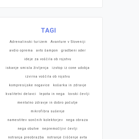
TAGI
Adrenalinski turizem
Avanture v Sloveniji
avdio oprema
avto šampon
gradbeni oder
ideje za voščila ob rojstvu
iskanje smisla življenja
izstop iz cone udobja
izvirna voščila ob rojstvu
kompresijske nogavice
košarka in zdravje
kvalitetni delavci
lepota in nega
lovski čevlji
mentalno zdravje in dobro počutje
mikrofibra sušenje
namestitev sončnih kolektorjev
nega obraza
nega obutve
nepremočljivi čevlji
notranja preobrazba
notranje čiščenje avta