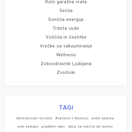
Rolo garažna vrata
Sečila
Sončna energija
Trdota vode
Voščila in čestitke
Vrečke za vakuumiranje
Wellness
Zobozdravnik Ljubljana
Zvočniki
TAGI
Adrenalinski turizem
Avanture v Sloveniji
avdio oprema
avto šampon
gradbeni oder
ideje za voščila ob rojstvu