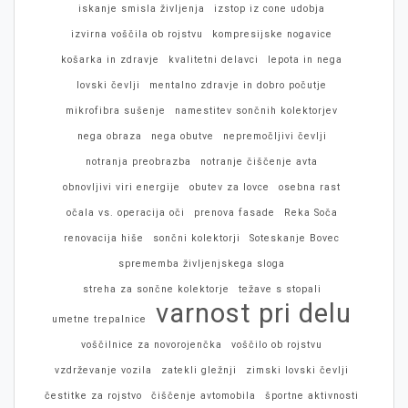
iskanje smisla življenja
izstop iz cone udobja
izvirna voščila ob rojstvu
kompresijske nogavice
košarka in zdravje
kvalitetni delavci
lepota in nega
lovski čevlji
mentalno zdravje in dobro počutje
mikrofibra sušenje
namestitev sončnih kolektorjev
nega obraza
nega obutve
nepremočljivi čevlji
notranja preobrazba
notranje čiščenje avta
obnovljivi viri energije
obutev za lovce
osebna rast
očala vs. operacija oči
prenova fasade
Reka Soča
renovacija hiše
sončni kolektorji
Soteskanje Bovec
sprememba življenjskega sloga
streha za sončne kolektorje
težave s stopali
varnost pri delu
umetne trepalnice
voščilnice za novorojenčka
voščilo ob rojstvu
vzdrževanje vozila
zatekli gležnji
zimski lovski čevlji
čestitke za rojstvo
čiščenje avtomobila
športne aktivnosti