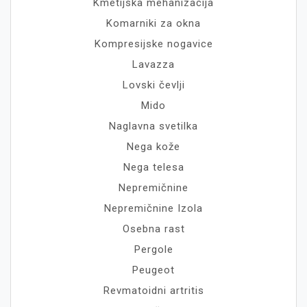
Kmetijska mehanizacija
Komarniki za okna
Kompresijske nogavice
Lavazza
Lovski čevlji
Mido
Naglavna svetilka
Nega kože
Nega telesa
Nepremičnine
Nepremičnine Izola
Osebna rast
Pergole
Peugeot
Revmatoidni artritis